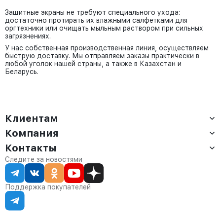
Защитные экраны не требуют специального ухода:
достаточно протирать их влажными салфетками для
оргтехники или очищать мыльным раствором при сильных
загрязнениях.
У нас собственная производственная линия, осуществляем
быструю доставку. Мы отправляем заказы практически в
любой уголок нашей страны, а также в Казахстан и
Беларусь.
Клиентам
Компания
Доставка
Оплата
Контакты
О компании
Сервис
Контакты
Отдел продаж:
Следите за новостями
Статус заказа
8 (800) 234-22-62
Партнёрам
Статьи
corp@anvikor.ru
Поддержка покупателей
Ежедневно, с 7:00-19:00 (МСК)
Отдел рекламации:
8 (953) 455-25-61