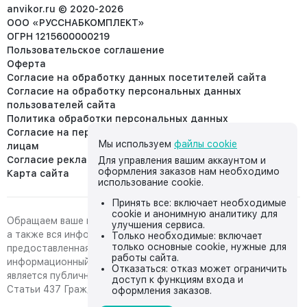
info@anvikor.ru
anvikor.ru © 2020-2026
ООО «РУССНАБКОМПЛЕКТ»
ОГРН 1215600000219
Пользовательское соглашение
Оферта
Согласие на обработку данных посетителей сайта
Согласие на обработку персональных данных
пользователей сайта
Политика обработки персональных данных
Согласие на передачу персональных данных третьим
Мы используем
файлы cookie
лицам
Согласие реклама
Для управления вашим аккаунтом и
оформления заказов нам необходимо
Карта сайта
использование cookie.
Принять все: включает необходимые
cookie и анонимную аналитику для
Обращаем ваше внимание на то, что данный интернет-сайт,
улучшения сервиса.
а также вся информация о товарах и ценах,
Только необходимые: включает
только основные cookie, нужные для
предоставленная на нём, носит исключительно
работы сайта.
информационный характер и ни при каких условиях не
Отказаться: отказ может ограничить
является публичной офертой, определяемой положениями
доступ к функциям входа и
Статьи 437 Гражданского кодекса Российской Федерации.
оформления заказов.