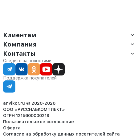
Клиентам
Компания
Доставка
Оплата
Контакты
О компании
Сервис
Контакты
Отдел продаж:
Следите за новостями
Статус заказа
8 (800) 234-22-62
Партнёрам
Статьи
corp@anvikor.ru
Поддержка покупателей
Ежедневно, с 7:00-19:00 (МСК)
Отдел рекламации:
8 (953) 455-25-61
info@anvikor.ru
anvikor.ru © 2020-2026
ООО «РУССНАБКОМПЛЕКТ»
ОГРН 1215600000219
Пользовательское соглашение
Оферта
Согласие на обработку данных посетителей сайта