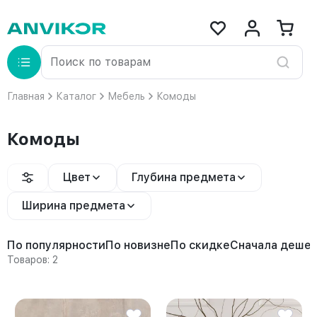
Главная
Каталог
Мебель
Комоды
Комоды
Цвет
Глубина предмета
Ширина предмета
По популярности
По новизне
По скидке
Сначала деше
Товаров: 2