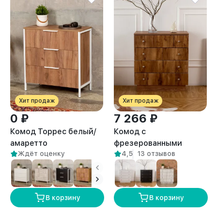
Хит продаж
Хит продаж
0 ₽
7 266 ₽
Комод Торрес белый/
Комод с
амаретто
фрезерованными
Ждёт оценку
4,5
13 отзывов
фасадами с
выдвижными ящиками
Лиму амаретто
В корзину
В корзину