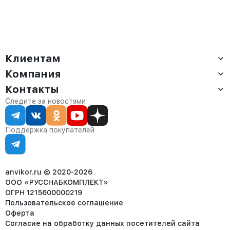
Клиентам
Компания
Доставка
Оплата
Контакты
О компании
Сервис
Контакты
Отдел продаж:
Следите за новостями
Статус заказа
8 (800) 234-22-62
Партнёрам
Статьи
corp@anvikor.ru
Поддержка покупателей
Ежедневно, с 7:00-19:00 (МСК)
Отдел рекламации:
8 (953) 455-25-61
info@anvikor.ru
anvikor.ru © 2020-2026
ООО «РУССНАБКОМПЛЕКТ»
ОГРН 1215600000219
Пользовательское соглашение
Оферта
Согласие на обработку данных посетителей сайта