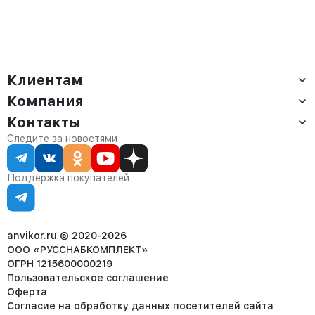
Клиентам
Компания
Доставка
Оплата
Контакты
О компании
Сервис
Контакты
Отдел продаж:
Следите за новостями
Статус заказа
8 (800) 234-22-62
Партнёрам
Статьи
corp@anvikor.ru
Поддержка покупателей
Ежедневно, с 7:00-19:00 (МСК)
Отдел рекламации:
8 (953) 455-25-61
info@anvikor.ru
anvikor.ru © 2020-2026
ООО «РУССНАБКОМПЛЕКТ»
ОГРН 1215600000219
Пользовательское соглашение
Оферта
Согласие на обработку данных посетителей сайта