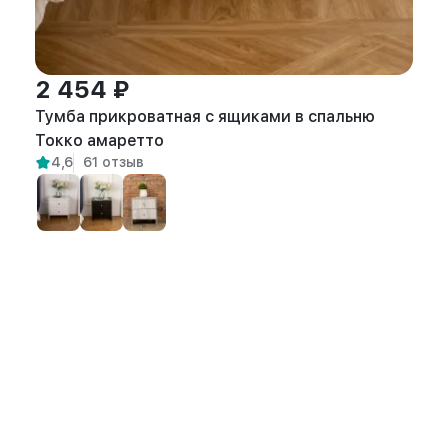
2 454 ₽
Тумба прикроватная с ящиками в спальню
Токко амаретто
4,6
61 отзыв