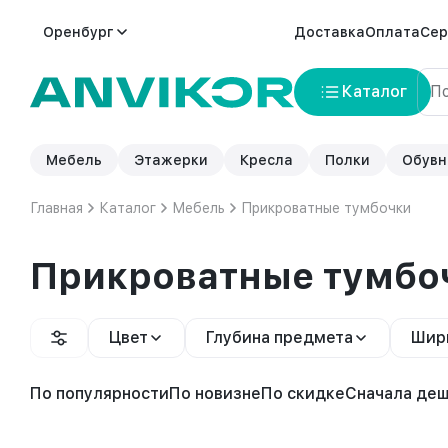
Оренбург
Доставка
Оплата
Сер
Каталог
Мебель
Этажерки
Кресла
Полки
Обувн
Главная
Каталог
Мебель
Прикроватные тумбочки
Прикроватные тумбо
Цвет
Глубина предмета
Шир
По популярности
По новизне
По скидке
Сначала де