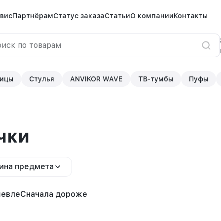
вис
Партнёрам
Статус заказа
Статьи
О компании
Контакты
ицы
Стулья
ANVIKOR WAVE
ТВ-тумбы
Пуфы
чки
ина предмета
шевле
Сначала дороже