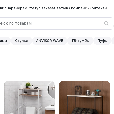
вис
Партнёрам
Статус заказа
Статьи
О компании
Контакты
ицы
Стулья
ANVIKOR WAVE
ТВ-тумбы
Пуфы