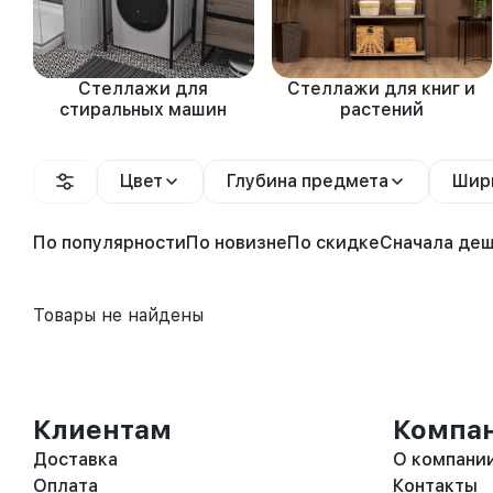
Стеллажи для
Стеллажи для книг и
стиральных машин
растений
Цвет
Глубина предмета
Шир
По популярности
По новизне
По скидке
Сначала де
Товары не найдены
Клиентам
Компа
Доставка
О компани
Оплата
Контакты