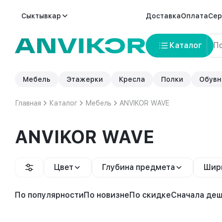
Сыктывкар
Доставка
Оплата
Сер
Каталог
Мебель
Этажерки
Кресла
Полки
Обувн
Главная
Каталог
Мебель
ANVIKOR WAVE
ANVIKOR WAVE
Цвет
Глубина предмета
Шир
По популярности
По новизне
По скидке
Сначала де