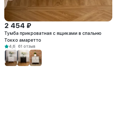
2 454 ₽
Тумба прикроватная с ящиками в спальню
Токко амаретто
4,6
61 отзыв