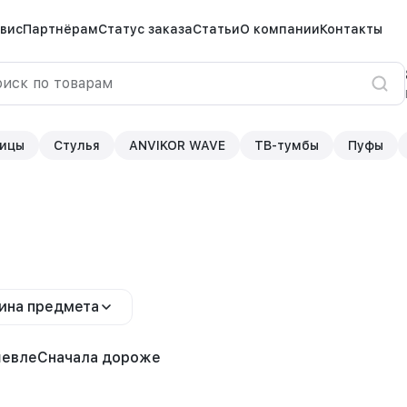
вис
Партнёрам
Статус заказа
Статьи
О компании
Контакты
ицы
Стулья
ANVIKOR WAVE
ТВ-тумбы
Пуфы
ина предмета
шевле
Сначала дороже