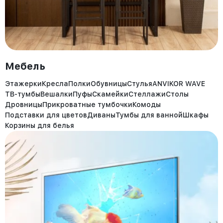
Мебель
Этажерки
Кресла
Полки
Обувницы
Стулья
ANVIKOR WAVE
ТВ-тумбы
Вешалки
Пуфы
Скамейки
Стеллажи
Столы
Дровницы
Прикроватные тумбочки
Комоды
Подставки для цветов
Диваны
Тумбы для ванной
Шкафы
Корзины для белья