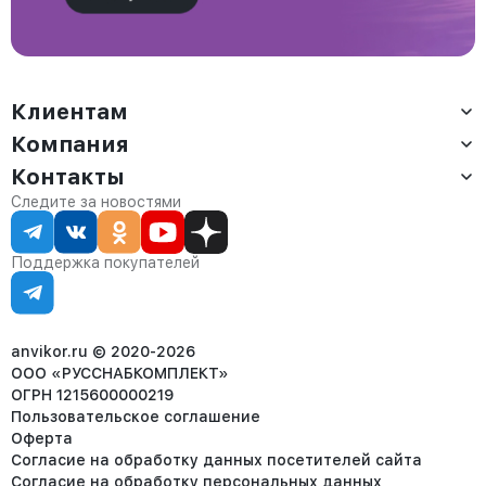
Клиентам
Компания
Доставка
Оплата
Контакты
О компании
Сервис
Контакты
Отдел продаж:
Следите за новостями
Статус заказа
8 (800) 234-22-62
Партнёрам
Статьи
corp@anvikor.ru
Поддержка покупателей
Ежедневно, с 7:00-19:00 (МСК)
Отдел рекламации:
8 (953) 455-25-61
info@anvikor.ru
anvikor.ru © 2020-2026
ООО «РУССНАБКОМПЛЕКТ»
ОГРН 1215600000219
Пользовательское соглашение
Оферта
Согласие на обработку данных посетителей сайта
Согласие на обработку персональных данных