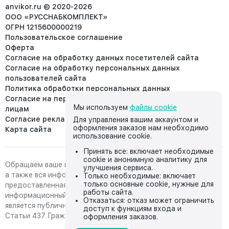
info@anvikor.ru
anvikor.ru © 2020-2026
ООО «РУССНАБКОМПЛЕКТ»
ОГРН 1215600000219
Пользовательское соглашение
Оферта
Согласие на обработку данных посетителей сайта
Согласие на обработку персональных данных
пользователей сайта
Политика обработки персональных данных
Согласие на передачу персональных данных третьим
Мы используем
файлы cookie
лицам
Согласие реклама
Для управления вашим аккаунтом и
оформления заказов нам необходимо
Карта сайта
использование cookie.
Принять все: включает необходимые
cookie и анонимную аналитику для
Обращаем ваше внимание на то, что данный интернет-сайт,
улучшения сервиса.
а также вся информация о товарах и ценах,
Только необходимые: включает
только основные cookie, нужные для
предоставленная на нём, носит исключительно
работы сайта.
информационный характер и ни при каких условиях не
Отказаться: отказ может ограничить
является публичной офертой, определяемой положениями
доступ к функциям входа и
Статьи 437 Гражданского кодекса Российской Федерации.
оформления заказов.