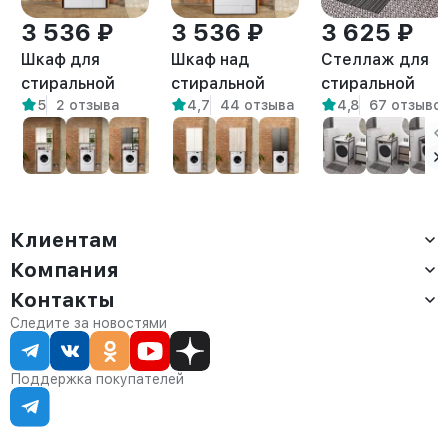
3 536 ₽
3 536 ₽
3 625 ₽
Шкаф для
Шкаф над
Стеллаж для
стиральной
стиральной
стиральной
5
2 отзыва
4,7
44 отзыва
4,8
67 отзыво
машины Креус
машиной
сушильной
амаретто
напольный Гата
машин Шексна
амаретто
белый/
амаретто
Клиентам
Компания
Доставка
Оплата
Контакты
О компании
Сервис
Контакты
Отдел продаж:
Следите за новостями
Статус заказа
8 (800) 234-22-62
Партнёрам
Статьи
corp@anvikor.ru
Поддержка покупателей
Ежедневно, с 7:00-19:00 (МСК)
Отдел рекламации:
8 (953) 455-25-61