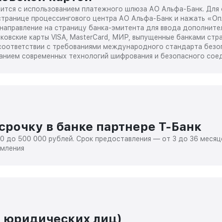
ится с использованием платежного шлюза АО Альфа-Банк. Для 
транице процессингового центра АО Альфа-Банк и нажать «Оп
енаправление на страницу банка-эмитента для ввода дополните
ковские карты VISA, MasterCard, МИР, выпущенные банками стр
соответствии с требованиями международного стандарта безоп
анием современных технологий шифрования и безопасного сое
рочку в банке партнере Т-Банк
0 до 500 000 рублей. Срок предоставления — от 3 до 36 меся
рмления
я юридических лиц)