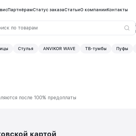
вис
Партнёрам
Статус заказа
Статьи
О компании
Контакты
ицы
Стулья
ANVIKOR WAVE
ТВ-тумбы
Пуфы
вляются после 100% предоплаты
ковской картой