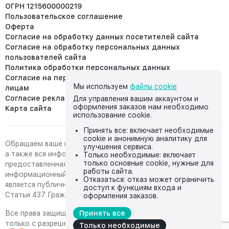
ОГРН 1215600000219
Пользовательское соглашение
Оферта
Согласие на обработку данных посетителей сайта
Согласие на обработку персональных данных
пользователей сайта
Политика обработки персональных данных
Согласие на передачу персональных данных третьим
Мы используем
файлы cookie
лицам
Согласие реклама
Для управления вашим аккаунтом и
оформления заказов нам необходимо
Карта сайта
использование cookie.
Принять все: включает необходимые
cookie и анонимную аналитику для
Обращаем ваше внимание на то, что данный интернет-сайт,
улучшения сервиса.
а также вся информация о товарах и ценах,
Только необходимые: включает
только основные cookie, нужные для
предоставленная на нём, носит исключительно
работы сайта.
информационный характер и ни при каких условиях не
Отказаться: отказ может ограничить
является публичной офертой, определяемой положениями
доступ к функциям входа и
Статьи 437 Гражданского кодекса Российской Федерации.
оформления заказов.
Все права защищены, любое копирование с сайта возможно
Принять все
только с разрешения владельца сайта
Только необходимые