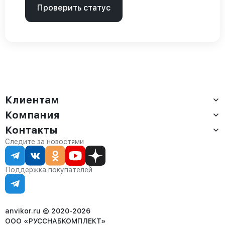
Проверить статус
Клиентам
Компания
Доставка
Оплата
Контакты
О компании
Сервис
Контакты
Отдел продаж:
Следите за новостями
Статус заказа
8 (800) 234-22-62
Партнёрам
Статьи
corp@anvikor.ru
Поддержка покупателей
Ежедневно, с 7:00-19:00 (МСК)
Отдел рекламации:
8 (953) 455-25-61
info@anvikor.ru
anvikor.ru © 2020-2026
ООО «РУССНАБКОМПЛЕКТ»