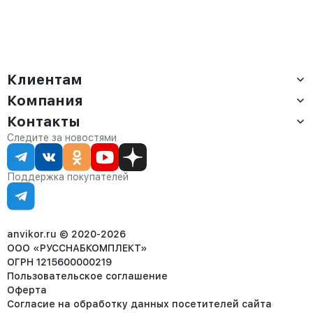
Клиентам
Компания
Доставка
Оплата
Контакты
О компании
Сервис
Контакты
Отдел продаж:
Следите за новостями
Статус заказа
8 (800) 234-22-62
Партнёрам
Статьи
corp@anvikor.ru
Поддержка покупателей
Ежедневно, с 7:00-19:00 (МСК)
Отдел рекламации:
8 (953) 455-25-61
info@anvikor.ru
anvikor.ru © 2020-2026
ООО «РУССНАБКОМПЛЕКТ»
ОГРН 1215600000219
Пользовательское соглашение
Оферта
Согласие на обработку данных посетителей сайта