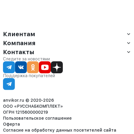
Клиентам
Компания
Доставка
Оплата
Контакты
О компании
Сервис
Контакты
Отдел продаж:
Следите за новостями
Статус заказа
8 (800) 234-22-62
Партнёрам
Статьи
corp@anvikor.ru
Поддержка покупателей
Ежедневно, с 7:00-19:00 (МСК)
Отдел рекламации:
8 (953) 455-25-61
info@anvikor.ru
anvikor.ru © 2020-2026
ООО «РУССНАБКОМПЛЕКТ»
ОГРН 1215600000219
Пользовательское соглашение
Оферта
Согласие на обработку данных посетителей сайта