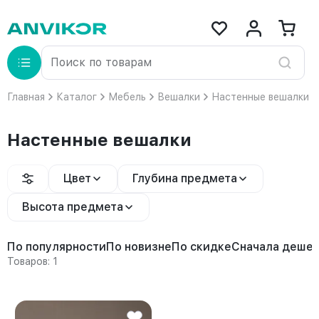
Главная
Каталог
Мебель
Вешалки
Настенные вешалки
Настенные вешалки
Цвет
Глубина предмета
Высота предмета
По популярности
По новизне
По скидке
Сначала деше
Товаров: 1