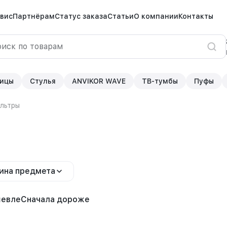
вис
Партнёрам
Статус заказа
Статьи
О компании
Контакты
ицы
Стулья
ANVIKOR WAVE
ТВ-тумбы
Пуфы
льтры
ина предмета
шевле
Сначала дороже