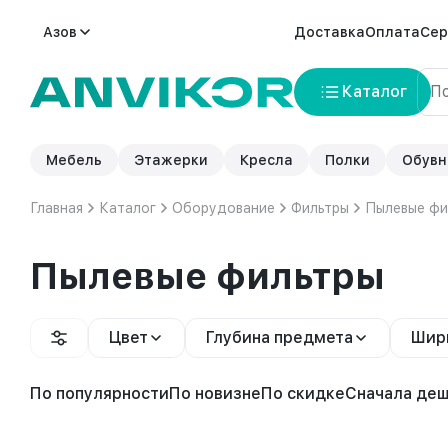
Азов
Доставка
Оплата
Сер
Каталог
Мебель
Этажерки
Кресла
Полки
Обувн
Главная
Каталог
Оборудование
Фильтры
Пылевые фи
Пылевые фильтры
Цвет
Глубина предмета
Шир
По популярности
По новизне
По скидке
Сначала де