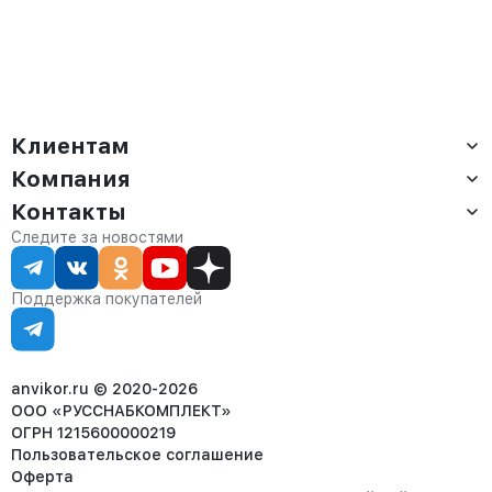
Клиентам
Компания
Доставка
Оплата
Контакты
О компании
Сервис
Контакты
Отдел продаж:
Следите за новостями
Статус заказа
8 (800) 234-22-62
Партнёрам
Статьи
corp@anvikor.ru
Поддержка покупателей
Ежедневно, с 7:00-19:00 (МСК)
Отдел рекламации:
8 (953) 455-25-61
info@anvikor.ru
anvikor.ru © 2020-2026
ООО «РУССНАБКОМПЛЕКТ»
ОГРН 1215600000219
Пользовательское соглашение
Оферта