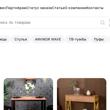
вис
Партнёрам
Статус заказа
Статьи
О компании
Контакты
ицы
Стулья
ANVIKOR WAVE
ТВ-тумбы
Пуфы