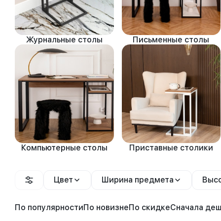
Журнальные столы
Письменные столы
Компьютерные столы
Приставные столики
Цвет
Ширина предмета
Высо
По популярности
По новизне
По скидке
Сначала де