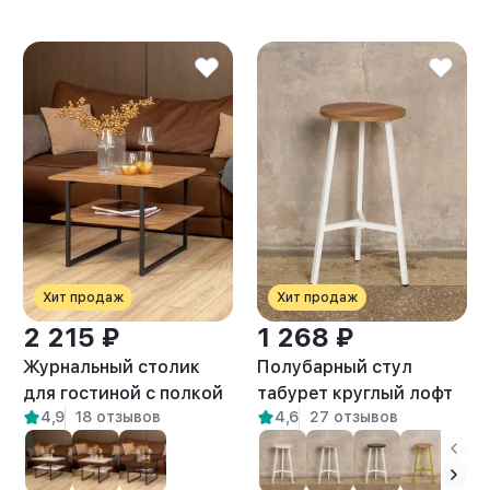
Хит продаж
Хит продаж
2 215 ₽
1 268 ₽
Журнальный столик
Полубарный стул
для гостиной с полкой
табурет круглый лофт
4,9
18 отзывов
4,6
27 отзывов
лофт Киву амаретто
Эна белый/амаретто