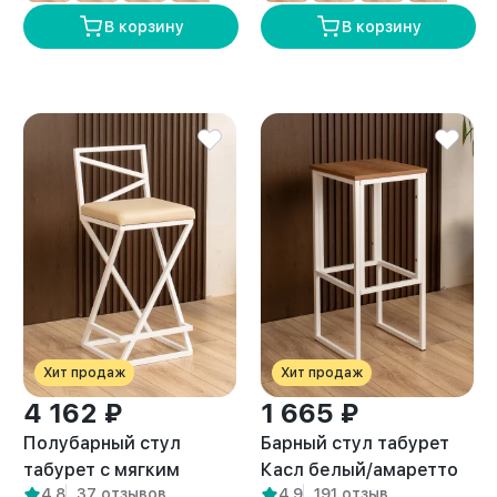
В корзину
В корзину
Хит продаж
Хит продаж
4 162 ₽
1 665 ₽
Полубарный стул
Барный стул табурет
табурет с мягким
Касл белый/амаретто
4,8
37 отзывов
4,9
191 отзыв
сиденьем Тахо белый/