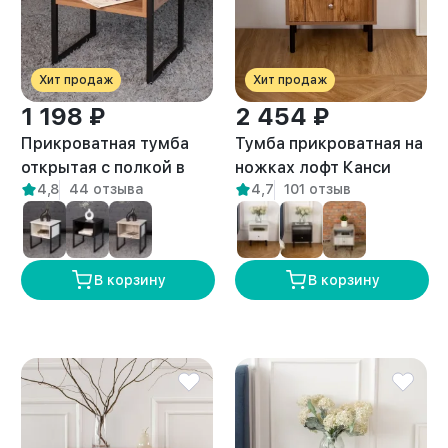
Хит продаж
Хит продаж
1 198 ₽
2 454 ₽
Прикроватная тумба
Тумба прикроватная на
открытая с полкой в
ножках лофт Канси
4,8
44 отзыва
4,7
101 отзыв
стиле Лофт Вельга
амаретто
амаретто
В корзину
В корзину