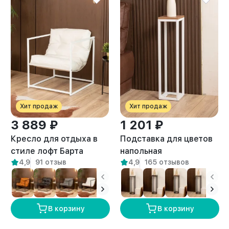
Хит продаж
Хит продаж
3 889 ₽
1 201 ₽
Кресло для отдыха в
Подставка для цветов
стиле лофт Барта
напольная
4,9
91 отзыв
4,9
165 отзывов
белый/белый
металлическая лофт
Фолья белый/амаретто
В корзину
В корзину