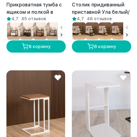
Прикроватная тумба с
Столик придиванный
ящиком и полкой в
приставной Ула белый/
4,7
85 отзывов
4,7
46 отзывов
стиле лофт Томо
амаретто
белый/амаретто
В корзину
В корзину