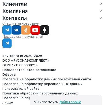
Клиентам
Компания
Доставка
Оплата
Контакты
О компании
Сервис
Контакты
Отдел продаж:
Следите за новостями
Статус заказа
8 (800) 234-22-62
Партнёрам
Статьи
corp@anvikor.ru
Поддержка покупателей
Ежедневно, с 7:00-19:00 (МСК)
Отдел рекламации:
8 (953) 455-25-61
info@anvikor.ru
anvikor.ru © 2020-2026
ООО «РУССНАБКОМПЛЕКТ»
ОГРН 1215600000219
Пользовательское соглашение
Оферта
Согласие на обработку данных посетителей сайта
Согласие на обработку персональных данных
пользователей сайта
Политика обработки персональных данных
Согласие на передачу персональных данных третьим
Мы используем
файлы cookie
лицам