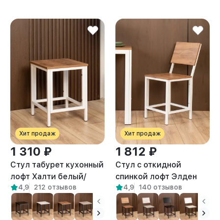
Хит продаж
Хит продаж
1 310 ₽
1 812 ₽
Стул табурет кухонный
Стул с откидной
лофт Халти белый/
спинкой лофт Элден
4,9
212 отзывов
4,9
140 отзывов
амаретто
белый/амаретто