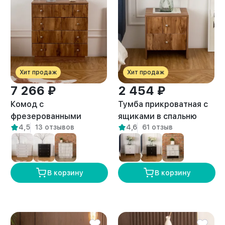
Хит продаж
Хит продаж
7 266 ₽
2 454 ₽
Комод с
Тумба прикроватная с
фрезерованными
ящиками в спальню
4,5
13 отзывов
4,6
61 отзыв
фасадами с
Токко амаретто
выдвижными ящиками
Лиму амаретто
В корзину
В корзину