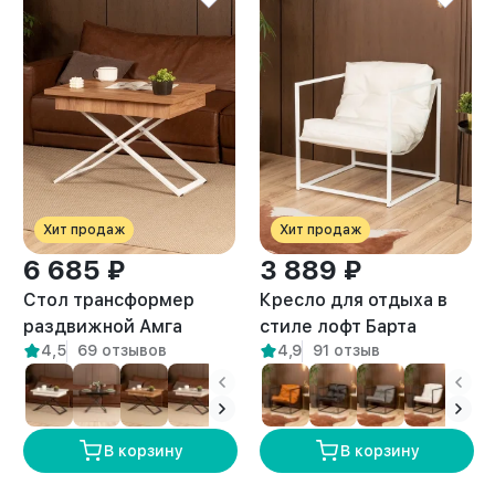
Хит продаж
Хит продаж
6 685 ₽
3 889 ₽
Стол трансформер
Кресло для отдыха в
раздвижной Амга
стиле лофт Барта
4,5
69 отзывов
4,9
91 отзыв
белый/амаретто
белый/белый
В корзину
В корзину