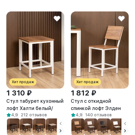
Хит продаж
Хит продаж
1 310 ₽
1 812 ₽
Стул табурет кухонный
Стул с откидной
лофт Халти белый/
спинкой лофт Элден
4,9
212 отзывов
4,9
140 отзывов
амаретто
белый/амаретто