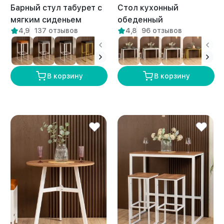
Барный стул табурет с
Стол кухонный
мягким сиденьем
обеденный
4,9
137 отзывов
4,8
96 отзывов
Гарда белый/белый
письменный Лофт Атаго
белый/амаретто
В корзину
В корзину