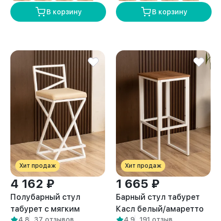
В корзину
В корзину
Хит продаж
Хит продаж
4 162 ₽
1 665 ₽
Полубарный стул
Барный стул табурет
табурет с мягким
Касл белый/амаретто
4,8
37 отзывов
4,9
191 отзыв
сиденьем Тахо белый/