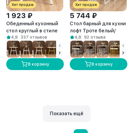
Хит продаж
Хит продаж
1 923 ₽
5 744 ₽
Обеденный кухонный
Стол барный для кухни
стол круглый в стиле
лофт Троте белый/
4,9
337 отзывов
4,8
92 отзыва
Лофт Моро белый/
амаретто
амаретто
В корзину
В корзину
Показать ещё