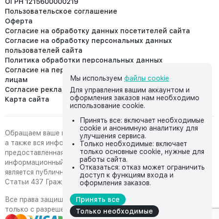
ОГРН 1215600000219
Пользовательское соглашение
Оферта
Согласие на обработку данных посетителей сайта
Согласие на обработку персональных данных
пользователей сайта
Политика обработки персональных данных
Согласие на передачу персональных данных третьим
Мы используем
файлы cookie
лицам
Согласие реклама
Для управления вашим аккаунтом и
оформления заказов нам необходимо
Карта сайта
использование cookie.
Принять все: включает необходимые
cookie и анонимную аналитику для
Обращаем ваше внимание на то, что данный интернет-сайт,
улучшения сервиса.
а также вся информация о товарах и ценах,
Только необходимые: включает
только основные cookie, нужные для
предоставленная на нём, носит исключительно
работы сайта.
информационный характер и ни при каких условиях не
Отказаться: отказ может ограничить
является публичной офертой, определяемой положениями
доступ к функциям входа и
Статьи 437 Гражданского кодекса Российской Федерации.
оформления заказов.
Все права защищены, любое копирование с сайта возможно
Принять все
только с разрешения владельца сайта
Только необходимые