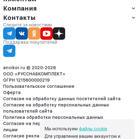
Компания
Доставка
Оплата
Контакты
О компании
Сервис
Контакты
Отдел продаж:
Следите за новостями
Статус заказа
8 (800) 234-22-62
Партнёрам
Статьи
corp@anvikor.ru
Поддержка покупателей
Ежедневно, с 7:00-19:00 (МСК)
Отдел рекламации:
8 (953) 455-25-61
info@anvikor.ru
anvikor.ru © 2020-2026
ООО «РУССНАБКОМПЛЕКТ»
ОГРН 1215600000219
Пользовательское соглашение
Оферта
Согласие на обработку данных посетителей сайта
Согласие на обработку персональных данных
пользователей сайта
Политика обработки персональных данных
Согласие на передачу персональных данных третьим
Мы используем
файлы cookie
лицам
Согласие реклама
Для управления вашим аккаунтом и