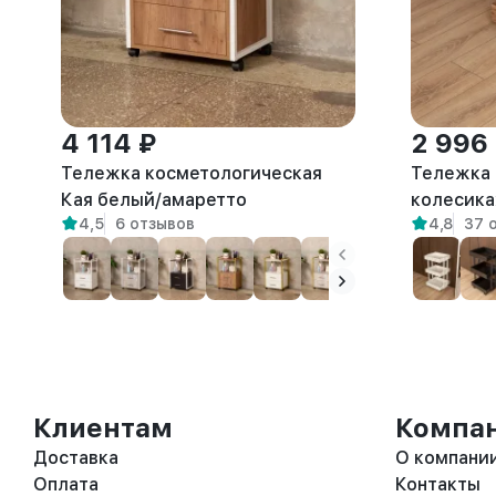
4 114 ₽
2 996
Тележка косметологическая
Тележка 
Кая белый/амаретто
колесика
4,5
6 отзывов
4,8
37 
амаретто
Клиентам
Компа
Доставка
О компани
Оплата
Контакты