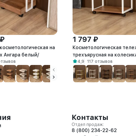
 ₽
1 797 ₽
косметологическая на
Косметологическая теле
х Ангара белый/
трехъярусная на колесик
отзывов
4,9
117 отзывов
Амур белый/амаретто
ния
Контакты
Отдел продаж:
и
8 (800) 234-22-62