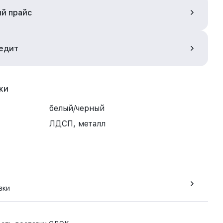
ый прайс
редит
ки
белый/черный
ЛДСП, металл
вки