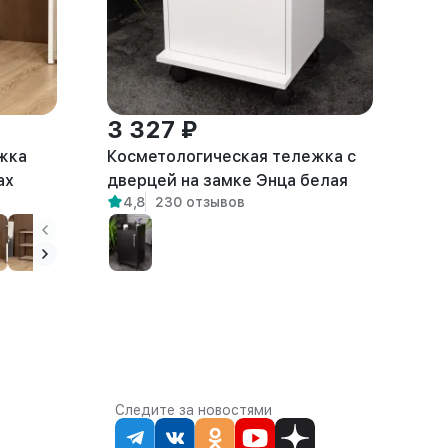
3 327 ₽
жка
Косметологическая тележка с
ах
дверцей на замке Энца белая
4,8
230 отзывов
Следите за новостями