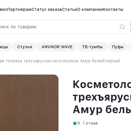
вис
Партнёрам
Статус заказа
Статьи
О компании
Контакты
ицы
Стулья
ANVIKOR WAVE
ТВ-тумбы
Пуфы
ая тележка трехъярусная на колесиках Амур белый/черный
Косметоло
трехъярус
Амур бел
5
1 отзыв