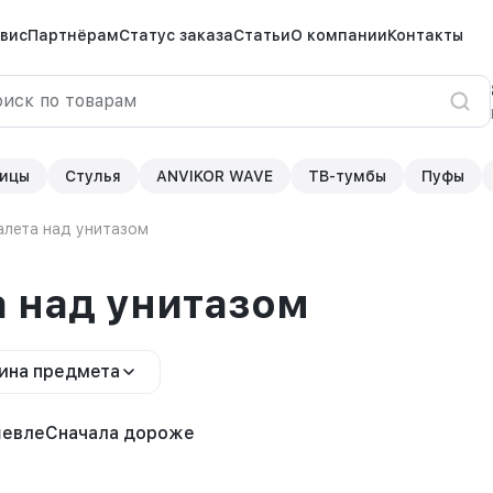
вис
Партнёрам
Статус заказа
Статьи
О компании
Контакты
ицы
Стулья
ANVIKOR WAVE
ТВ-тумбы
Пуфы
алета над унитазом
а над унитазом
ина предмета
шевле
Сначала дороже