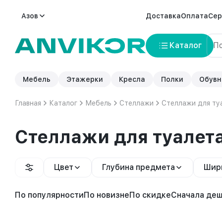
Азов
Доставка
Оплата
Сер
Каталог
Мебель
Этажерки
Кресла
Полки
Обувн
Главная
Каталог
Мебель
Стеллажи
Стеллажи для ту
Стеллажи для туалет
Цвет
Глубина предмета
Шир
По популярности
По новизне
По скидке
Сначала де