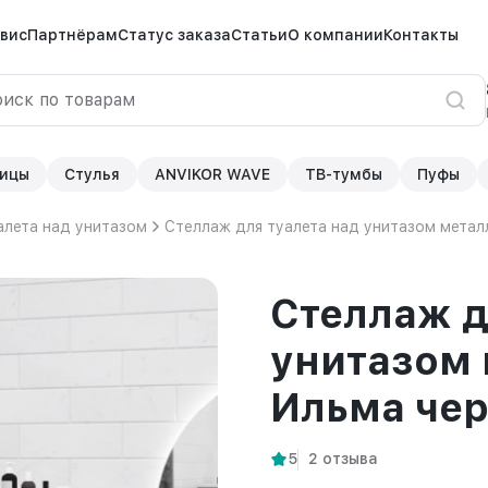
вис
Партнёрам
Статус заказа
Статьи
О компании
Контакты
ицы
Стулья
ANVIKOR WAVE
ТВ-тумбы
Пуфы
алета над унитазом
Стеллаж для туалета над унитазом метал
Стеллаж д
унитазом 
Ильма че
5
2 отзыва