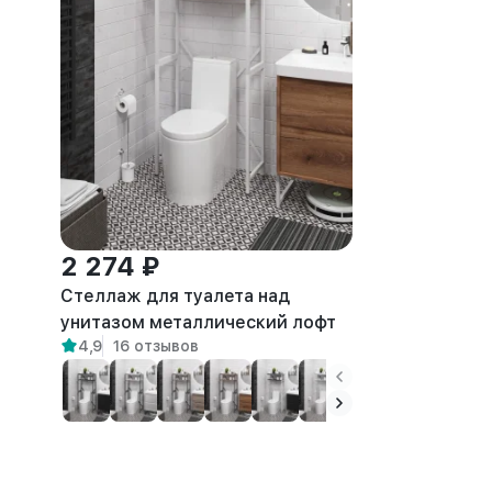
2 274 ₽
Стеллаж для туалета над
унитазом металлический лофт
4,9
16 отзывов
Ильма белый/амаретто