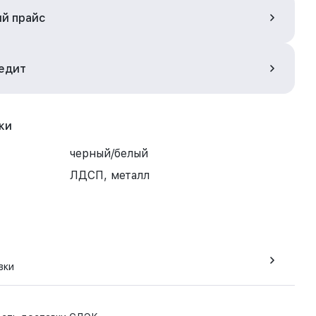
ый прайс
редит
ки
черный/белый
ЛДСП, металл
вки