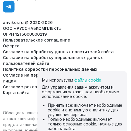
Ежедневно, с 7:00-19:00 (МСК)
Отдел рекламации:
8 (953) 455-25-61
info@anvikor.ru
anvikor.ru © 2020-2026
ООО «РУССНАБКОМПЛЕКТ»
ОГРН 1215600000219
Пользовательское соглашение
Оферта
Согласие на обработку данных посетителей сайта
Согласие на обработку персональных данных
пользователей сайта
Политика обработки персональных данных
Согласие на передачу персональных данных третьим
Мы используем
файлы cookie
лицам
Согласие реклама
Для управления вашим аккаунтом и
оформления заказов нам необходимо
Карта сайта
использование cookie.
Принять все: включает необходимые
cookie и анонимную аналитику для
Обращаем ваше внимание на то, что данный интернет-сайт,
улучшения сервиса.
а также вся информация о товарах и ценах,
Только необходимые: включает
только основные cookie, нужные для
предоставленная на нём, носит исключительно
работы сайта.
информационный характер и ни при каких условиях не