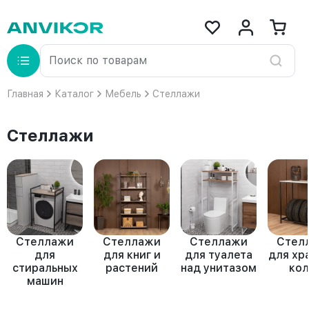
Главная
Каталог
Мебель
Стеллажи
Стеллажи
Стеллажи
Стеллажи
Стеллажи
Стел
для
для книг и
для туалета
для хр
стиральных
растений
над унитазом
кол
машин