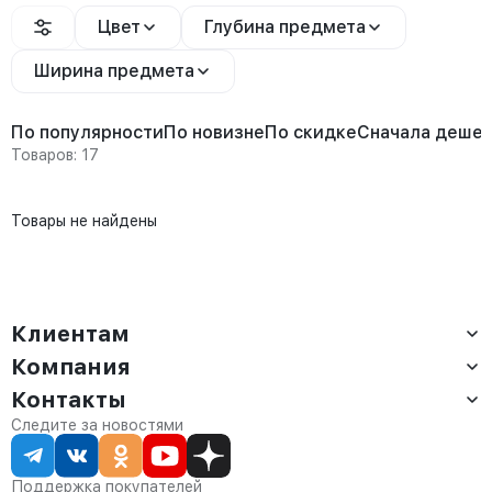
Цвет
Глубина предмета
Ширина предмета
По популярности
По новизне
По скидке
Сначала деше
Товаров: 17
Товары не найдены
Клиентам
Компания
Доставка
Оплата
Контакты
О компании
Сервис
Контакты
Отдел продаж:
Следите за новостями
Статус заказа
8 (800) 234-22-62
Партнёрам
Статьи
corp@anvikor.ru
Поддержка покупателей