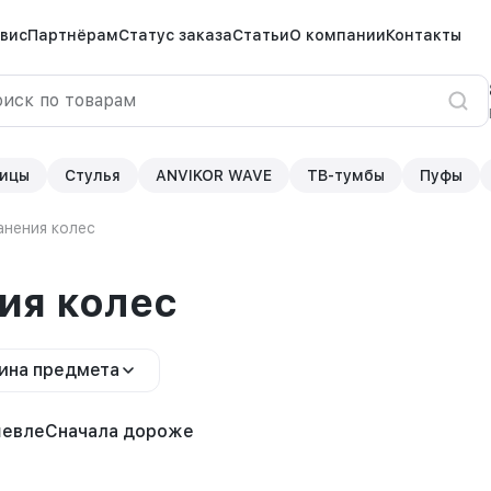
вис
Партнёрам
Статус заказа
Статьи
О компании
Контакты
ицы
Стулья
ANVIKOR WAVE
ТВ-тумбы
Пуфы
анения колес
ия колес
ина предмета
шевле
Сначала дороже