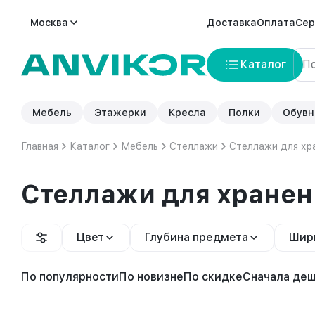
Москва
Доставка
Оплата
Сер
Каталог
Мебель
Этажерки
Кресла
Полки
Обувн
Главная
Каталог
Мебель
Стеллажи
Стеллажи для хр
Стеллажи для хранен
Цвет
Глубина предмета
Шир
По популярности
По новизне
По скидке
Сначала де