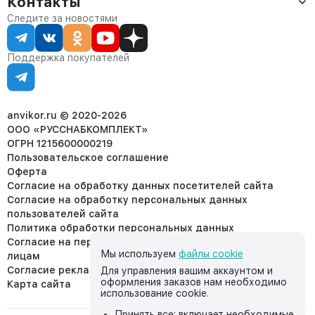
Контакты
О компании
Сервис
Контакты
Отдел продаж:
Следите за новостями
Статус заказа
8 (800) 234-22-62
Партнёрам
Статьи
corp@anvikor.ru
Поддержка покупателей
Ежедневно, с 7:00-19:00 (МСК)
Отдел рекламации:
8 (953) 455-25-61
info@anvikor.ru
anvikor.ru © 2020-2026
ООО «РУССНАБКОМПЛЕКТ»
ОГРН 1215600000219
Пользовательское соглашение
Оферта
Согласие на обработку данных посетителей сайта
Согласие на обработку персональных данных
пользователей сайта
Политика обработки персональных данных
Согласие на передачу персональных данных третьим
Мы используем
файлы cookie
лицам
Согласие реклама
Для управления вашим аккаунтом и
оформления заказов нам необходимо
Карта сайта
использование cookie.
Принять все: включает необходимые