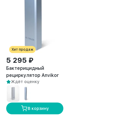
Хит продаж
5 295 ₽
Бактерицидный
рециркулятор Anvikor
2
Ждёт оценку
AVK-40 (50 м
)
В корзину