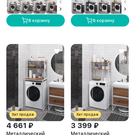
амаретто
лофт Сомма белый/
амаретто
В корзину
В корзину
Хит продаж
Хит продаж
4 661 ₽
3 399 ₽
Металлический
Металлический