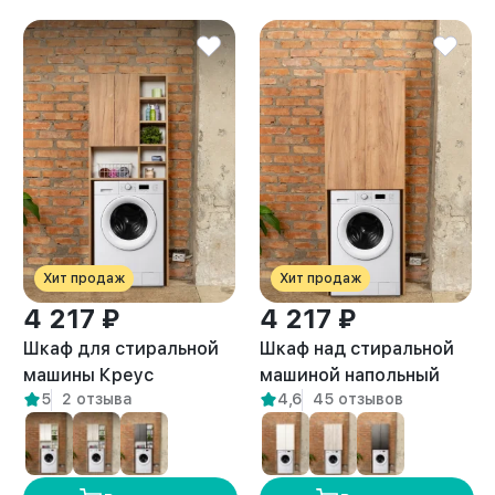
Хит продаж
Хит продаж
4 217 ₽
4 217 ₽
Шкаф для стиральной
Шкаф над стиральной
машины Креус
машиной напольный
5
2 отзыва
4,6
45 отзывов
амаретто
Гата амаретто