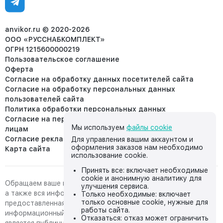
Отдел рекламации:
8 (953) 455-25-61
info@anvikor.ru
anvikor.ru © 2020-2026
ООО «РУССНАБКОМПЛЕКТ»
ОГРН 1215600000219
Пользовательское соглашение
Оферта
Согласие на обработку данных посетителей сайта
Согласие на обработку персональных данных
пользователей сайта
Политика обработки персональных данных
Согласие на передачу персональных данных третьим
Мы используем
файлы cookie
лицам
Согласие реклама
Для управления вашим аккаунтом и
оформления заказов нам необходимо
Карта сайта
использование cookie.
Принять все: включает необходимые
cookie и анонимную аналитику для
Обращаем ваше внимание на то, что данный интернет-сайт,
улучшения сервиса.
а также вся информация о товарах и ценах,
Только необходимые: включает
только основные cookie, нужные для
предоставленная на нём, носит исключительно
работы сайта.
информационный характер и ни при каких условиях не
Отказаться: отказ может ограничить