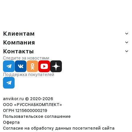
Клиентам
Компания
Доставка
Оплата
Контакты
О компании
Сервис
Контакты
Отдел продаж:
Следите за новостями
Статус заказа
8 (800) 234-22-62
Партнёрам
Статьи
corp@anvikor.ru
Поддержка покупателей
Ежедневно, с 7:00-19:00 (МСК)
Отдел рекламации:
8 (953) 455-25-61
info@anvikor.ru
anvikor.ru © 2020-2026
ООО «РУССНАБКОМПЛЕКТ»
ОГРН 1215600000219
Пользовательское соглашение
Оферта
Согласие на обработку данных посетителей сайта