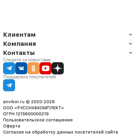
Клиентам
Компания
Доставка
Оплата
Контакты
О компании
Сервис
Контакты
Отдел продаж:
Следите за новостями
Статус заказа
8 (800) 234-22-62
Партнёрам
Статьи
corp@anvikor.ru
Поддержка покупателей
Ежедневно, с 7:00-19:00 (МСК)
Отдел рекламации:
8 (953) 455-25-61
info@anvikor.ru
anvikor.ru © 2020-2026
ООО «РУССНАБКОМПЛЕКТ»
ОГРН 1215600000219
Пользовательское соглашение
Оферта
Согласие на обработку данных посетителей сайта