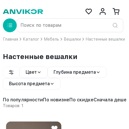
Главная
Каталог
Мебель
Вешалки
Настенные вешалки
Настенные вешалки
Цвет
Глубина предмета
Высота предмета
По популярности
По новизне
По скидке
Сначала деше
Товаров: 1