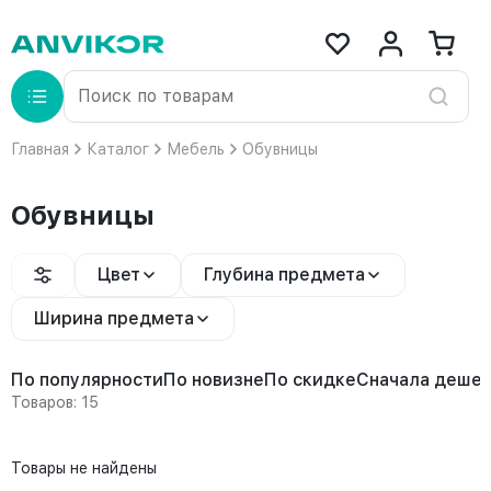
Главная
Каталог
Мебель
Обувницы
Обувницы
Цвет
Глубина предмета
Ширина предмета
По популярности
По новизне
По скидке
Сначала деше
Товаров: 15
Товары не найдены