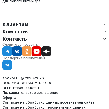
для любого интерьера.
Клиентам
Компания
Доставка
Оплата
Контакты
О компании
Сервис
Контакты
Отдел продаж:
Следите за новостями
Статус заказа
8 (800) 234-22-62
Партнёрам
Статьи
corp@anvikor.ru
Поддержка покупателей
Ежедневно, с 7:00-19:00 (МСК)
Отдел рекламации:
8 (953) 455-25-61
info@anvikor.ru
anvikor.ru © 2020-2026
ООО «РУССНАБКОМПЛЕКТ»
ОГРН 1215600000219
Пользовательское соглашение
Оферта
Согласие на обработку данных посетителей сайта
Согласие на обработку персональных данных