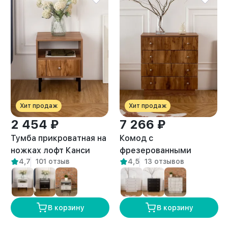
Хит продаж
Хит продаж
2 454 ₽
7 266 ₽
Тумба прикроватная на
Комод с
ножках лофт Канси
фрезерованными
4,7
101 отзыв
4,5
13 отзывов
амаретто
фасадами с
выдвижными ящиками
Лиму амаретто
В корзину
В корзину