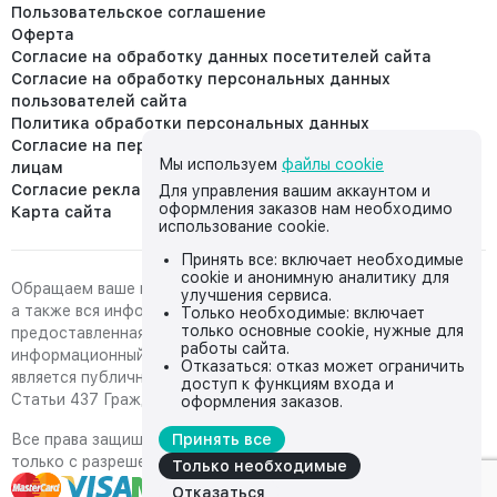
Пользовательское соглашение
Оферта
Согласие на обработку данных посетителей сайта
Согласие на обработку персональных данных
пользователей сайта
Политика обработки персональных данных
Согласие на передачу персональных данных третьим
Мы используем
файлы cookie
лицам
Согласие реклама
Для управления вашим аккаунтом и
оформления заказов нам необходимо
Карта сайта
использование cookie.
Принять все: включает необходимые
cookie и анонимную аналитику для
Обращаем ваше внимание на то, что данный интернет-сайт,
улучшения сервиса.
а также вся информация о товарах и ценах,
Только необходимые: включает
только основные cookie, нужные для
предоставленная на нём, носит исключительно
работы сайта.
информационный характер и ни при каких условиях не
Отказаться: отказ может ограничить
является публичной офертой, определяемой положениями
доступ к функциям входа и
Статьи 437 Гражданского кодекса Российской Федерации.
оформления заказов.
Все права защищены, любое копирование с сайта возможно
Принять все
только с разрешения владельца сайта
Только необходимые
Отказаться