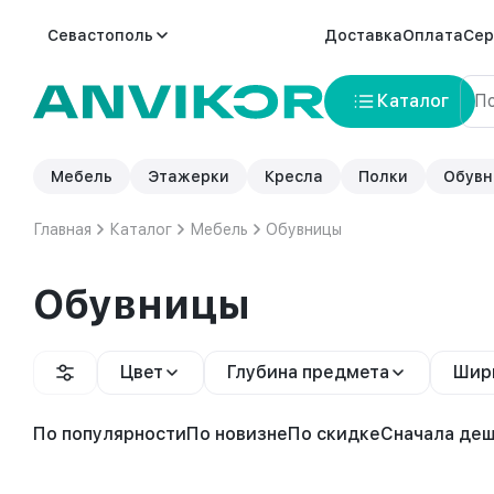
Севастополь
Доставка
Оплата
Сер
Каталог
Мебель
Этажерки
Кресла
Полки
Обувн
Главная
Каталог
Мебель
Обувницы
Обувницы
Цвет
Глубина предмета
Шир
По популярности
По новизне
По скидке
Сначала де