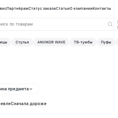
вис
Партнёрам
Статус заказа
Статьи
О компании
Контакты
ицы
Стулья
ANVIKOR WAVE
ТВ-тумбы
Пуфы
ина предмета
шевле
Сначала дороже