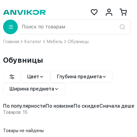
Главная
Каталог
Мебель
Обувницы
Обувницы
Цвет
Глубина предмета
Ширина предмета
По популярности
По новизне
По скидке
Сначала деше
Товаров: 15
Товары не найдены