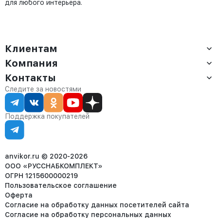
для любого интерьера.
Клиентам
Компания
Доставка
Оплата
Контакты
О компании
Сервис
Контакты
Отдел продаж:
Следите за новостями
Статус заказа
8 (800) 234-22-62
Партнёрам
Статьи
corp@anvikor.ru
Поддержка покупателей
Ежедневно, с 7:00-19:00 (МСК)
Отдел рекламации:
8 (953) 455-25-61
info@anvikor.ru
anvikor.ru © 2020-2026
ООО «РУССНАБКОМПЛЕКТ»
ОГРН 1215600000219
Пользовательское соглашение
Оферта
Согласие на обработку данных посетителей сайта
Согласие на обработку персональных данных