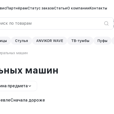
вис
Партнёрам
Статус заказа
Статьи
О компании
Контакты
ицы
Стулья
ANVIKOR WAVE
ТВ-тумбы
Пуфы
иральных машин
льных машин
ина предмета
шевле
Сначала дороже