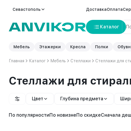
Севастополь
Доставка
Оплата
Сер
Каталог
Мебель
Этажерки
Кресла
Полки
Обувн
Главная
Каталог
Мебель
Стеллажи
Стеллажи для ст
Стеллажи для стира
Цвет
Глубина предмета
Шир
По популярности
По новизне
По скидке
Сначала де