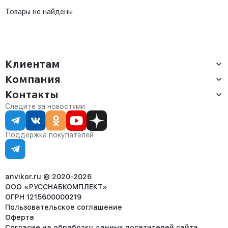
Товары не найдены
Клиентам
Компания
Доставка
Оплата
Контакты
О компании
Сервис
Контакты
Отдел продаж:
Следите за новостями
Статус заказа
8 (800) 234-22-62
Партнёрам
Статьи
corp@anvikor.ru
Поддержка покупателей
Ежедневно, с 7:00-19:00 (МСК)
Отдел рекламации:
8 (953) 455-25-61
info@anvikor.ru
anvikor.ru © 2020-2026
ООО «РУССНАБКОМПЛЕКТ»
ОГРН 1215600000219
Пользовательское соглашение
Оферта
Согласие на обработку данных посетителей сайта