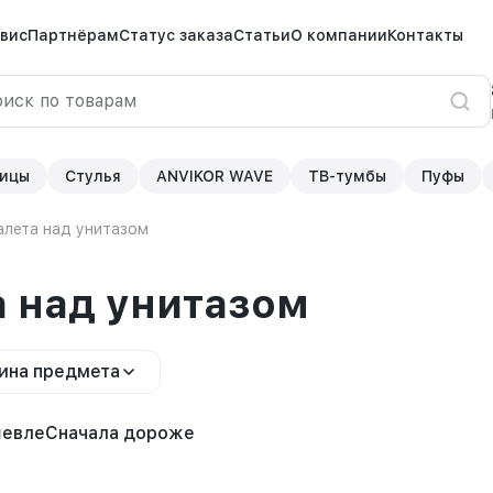
вис
Партнёрам
Статус заказа
Статьи
О компании
Контакты
ицы
Стулья
ANVIKOR WAVE
ТВ-тумбы
Пуфы
алета над унитазом
а над унитазом
ина предмета
шевле
Сначала дороже