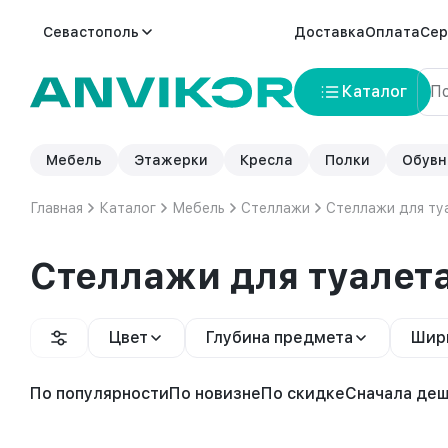
Севастополь
Доставка
Оплата
Сер
Каталог
Мебель
Этажерки
Кресла
Полки
Обувн
Главная
Каталог
Мебель
Стеллажи
Стеллажи для ту
Стеллажи для туалет
Цвет
Глубина предмета
Шир
По популярности
По новизне
По скидке
Сначала де