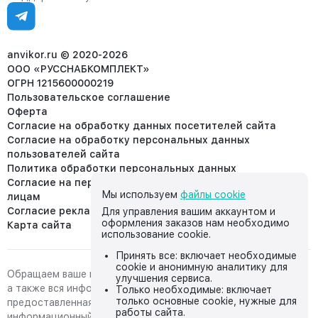
Ежедневно, с 7:00-19:00 (МСК)
Отдел рекламации:
8 (953) 455-25-61
info@anvikor.ru
anvikor.ru © 2020-2026
ООО «РУССНАБКОМПЛЕКТ»
ОГРН 1215600000219
Пользовательское соглашение
Оферта
Согласие на обработку данных посетителей сайта
Согласие на обработку персональных данных
пользователей сайта
Политика обработки персональных данных
Согласие на передачу персональных данных третьим
Мы используем
файлы cookie
лицам
Согласие реклама
Для управления вашим аккаунтом и
оформления заказов нам необходимо
Карта сайта
использование cookie.
Принять все: включает необходимые
cookie и анонимную аналитику для
Обращаем ваше внимание на то, что данный интернет-сайт,
улучшения сервиса.
а также вся информация о товарах и ценах,
Только необходимые: включает
только основные cookie, нужные для
предоставленная на нём, носит исключительно
работы сайта.
информационный характер и ни при каких условиях не