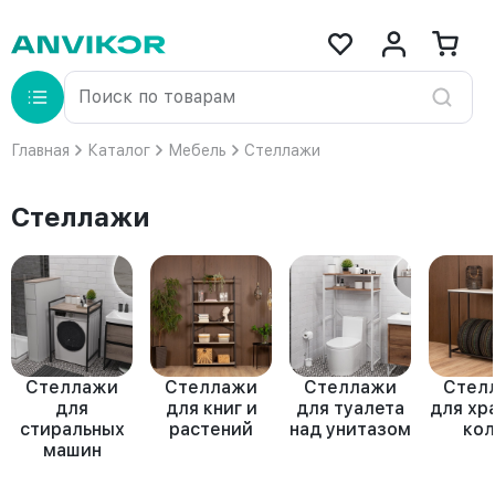
Главная
Каталог
Мебель
Стеллажи
Стеллажи
Стеллажи
Стеллажи
Стеллажи
Стел
для
для книг и
для туалета
для хр
стиральных
растений
над унитазом
кол
машин