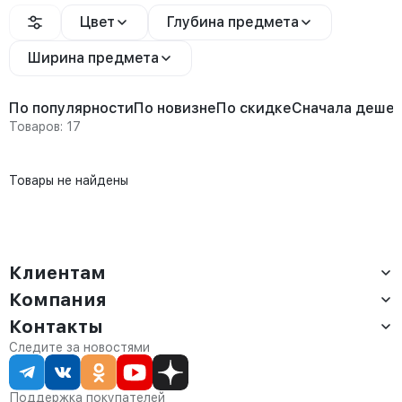
Цвет
Глубина предмета
Ширина предмета
По популярности
По новизне
По скидке
Сначала деше
Товаров: 17
Товары не найдены
Клиентам
Компания
Доставка
Оплата
Контакты
О компании
Сервис
Контакты
Отдел продаж:
Следите за новостями
Статус заказа
8 (800) 234-22-62
Партнёрам
Статьи
corp@anvikor.ru
Поддержка покупателей