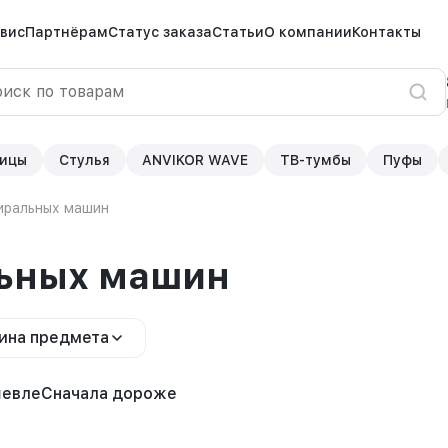
вис
Партнёрам
Статус заказа
Статьи
О компании
Контакты
ицы
Стулья
ANVIKOR WAVE
ТВ-тумбы
Пуфы
иральных машин
льных машин
ина предмета
шевле
Сначала дороже