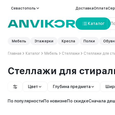
Севастополь
Доставка
Оплата
Сер
Каталог
Мебель
Этажерки
Кресла
Полки
Обувн
Главная
Каталог
Мебель
Стеллажи
Стеллажи для ст
Стеллажи для стира
Цвет
Глубина предмета
Шир
По популярности
По новизне
По скидке
Сначала де