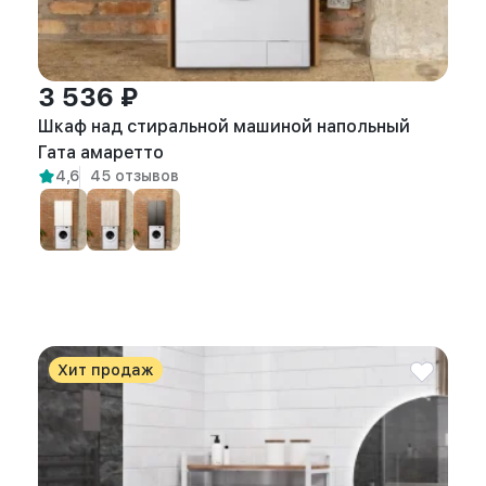
3 536 ₽
Шкаф над стиральной машиной напольный
Гата амаретто
4,6
45 отзывов
Хит продаж