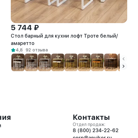
5 744 ₽
Стол барный для кухни лофт Троте белый/
амаретто
4,8
92 отзыва
ния
Контакты
Отдел продаж:
и
8 (800) 234-22-62
corp@anvikor.ru