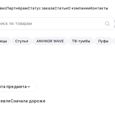
вис
Партнёрам
Статус заказа
Статьи
О компании
Контакты
ицы
Стулья
ANVIKOR WAVE
ТВ-тумбы
Пуфы
та предмета
шевле
Сначала дороже