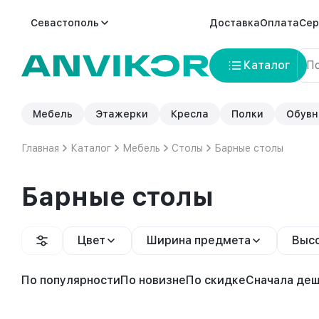
Севастополь
Доставка
Оплата
Сер
Каталог
Мебель
Этажерки
Кресла
Полки
Обувн
Главная
Каталог
Мебель
Столы
Барные столы
Барные столы
Цвет
Ширина предмета
Высо
По популярности
По новизне
По скидке
Сначала де