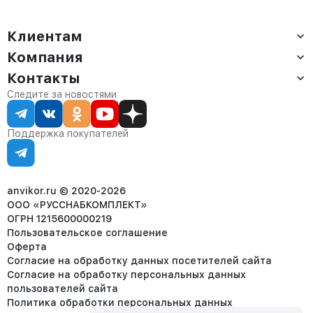
Клиентам
Компания
Доставка
Оплата
Контакты
О компании
Сервис
Контакты
Отдел продаж:
Следите за новостями
Статус заказа
8 (800) 234-22-62
Партнёрам
Статьи
corp@anvikor.ru
Поддержка покупателей
Ежедневно, с 7:00-19:00 (МСК)
Отдел рекламации:
8 (953) 455-25-61
info@anvikor.ru
anvikor.ru © 2020-2026
ООО «РУССНАБКОМПЛЕКТ»
ОГРН 1215600000219
Пользовательское соглашение
Оферта
Согласие на обработку данных посетителей сайта
Согласие на обработку персональных данных
пользователей сайта
Политика обработки персональных данных