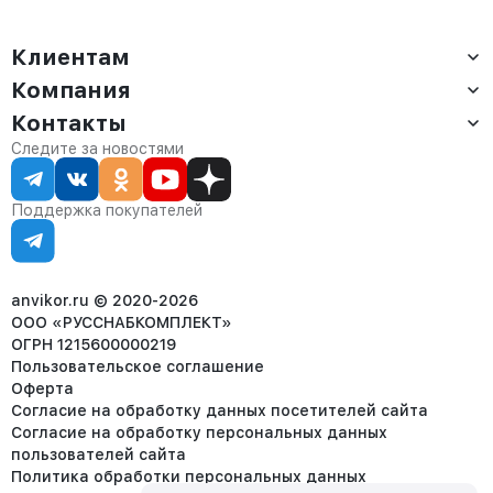
Клиентам
Компания
Доставка
Оплата
Контакты
О компании
Сервис
Контакты
Отдел продаж:
Следите за новостями
Статус заказа
8 (800) 234-22-62
Партнёрам
Статьи
corp@anvikor.ru
Поддержка покупателей
Ежедневно, с 7:00-19:00 (МСК)
Отдел рекламации:
8 (953) 455-25-61
info@anvikor.ru
anvikor.ru © 2020-2026
ООО «РУССНАБКОМПЛЕКТ»
ОГРН 1215600000219
Пользовательское соглашение
Оферта
Согласие на обработку данных посетителей сайта
Согласие на обработку персональных данных
пользователей сайта
Политика обработки персональных данных