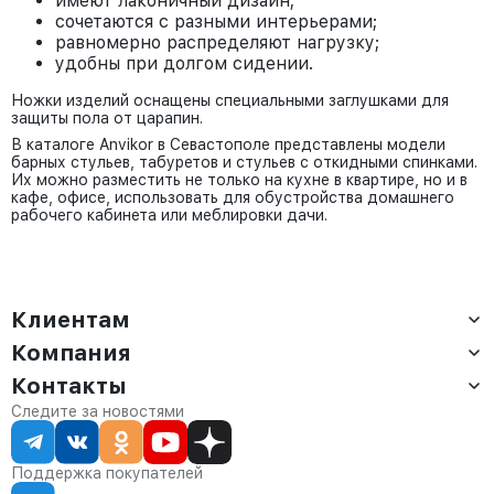
имеют лаконичный дизайн;
сочетаются с разными интерьерами;
равномерно распределяют нагрузку;
удобны при долгом сидении.
Ножки изделий оснащены специальными заглушками для
защиты пола от царапин.
В каталоге Anvikor в Севастополе представлены модели
барных стульев, табуретов и стульев с откидными спинками.
Их можно разместить не только на кухне в квартире, но и в
кафе, офисе, использовать для обустройства домашнего
рабочего кабинета или меблировки дачи.
Клиентам
Компания
Доставка
Оплата
Контакты
О компании
Сервис
Контакты
Отдел продаж:
Следите за новостями
Статус заказа
8 (800) 234-22-62
Партнёрам
Статьи
corp@anvikor.ru
Поддержка покупателей
Ежедневно, с 7:00-19:00 (МСК)