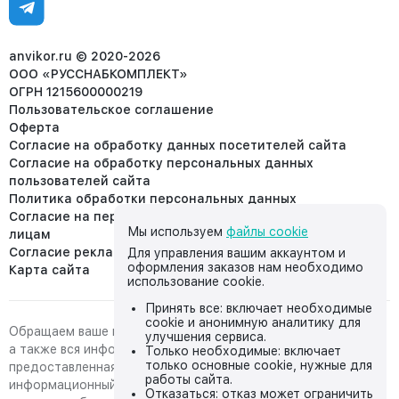
Отдел рекламации:
8 (953) 455-25-61
info@anvikor.ru
anvikor.ru © 2020-2026
ООО «РУССНАБКОМПЛЕКТ»
ОГРН 1215600000219
Пользовательское соглашение
Оферта
Согласие на обработку данных посетителей сайта
Согласие на обработку персональных данных
пользователей сайта
Политика обработки персональных данных
Согласие на передачу персональных данных третьим
Мы используем
файлы cookie
лицам
Согласие реклама
Для управления вашим аккаунтом и
оформления заказов нам необходимо
Карта сайта
использование cookie.
Принять все: включает необходимые
cookie и анонимную аналитику для
Обращаем ваше внимание на то, что данный интернет-сайт,
улучшения сервиса.
а также вся информация о товарах и ценах,
Только необходимые: включает
только основные cookie, нужные для
предоставленная на нём, носит исключительно
работы сайта.
информационный характер и ни при каких условиях не
Отказаться: отказ может ограничить