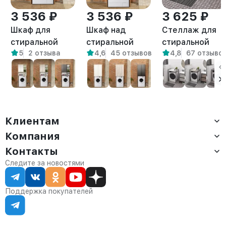
3 536 ₽
3 536 ₽
3 625 ₽
Шкаф для
Шкаф над
Стеллаж для
стиральной
стиральной
стиральной
5
2 отзыва
4,6
45 отзывов
4,8
67 отзыво
машины Креус
машиной
сушильной
амаретто
напольный Гата
машин Шексна
амаретто
белый/
амаретто
Клиентам
Компания
Доставка
Оплата
Контакты
О компании
Сервис
Контакты
Отдел продаж:
Следите за новостями
Статус заказа
8 (800) 234-22-62
Партнёрам
Статьи
corp@anvikor.ru
Поддержка покупателей
Ежедневно, с 7:00-19:00 (МСК)
Отдел рекламации:
8 (953) 455-25-61