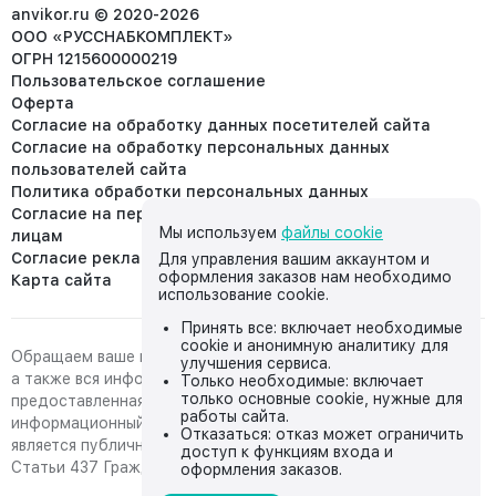
info@anvikor.ru
anvikor.ru © 2020-2026
ООО «РУССНАБКОМПЛЕКТ»
ОГРН 1215600000219
Пользовательское соглашение
Оферта
Согласие на обработку данных посетителей сайта
Согласие на обработку персональных данных
пользователей сайта
Политика обработки персональных данных
Согласие на передачу персональных данных третьим
Мы используем
файлы cookie
лицам
Согласие реклама
Для управления вашим аккаунтом и
оформления заказов нам необходимо
Карта сайта
использование cookie.
Принять все: включает необходимые
cookie и анонимную аналитику для
Обращаем ваше внимание на то, что данный интернет-сайт,
улучшения сервиса.
а также вся информация о товарах и ценах,
Только необходимые: включает
только основные cookie, нужные для
предоставленная на нём, носит исключительно
работы сайта.
информационный характер и ни при каких условиях не
Отказаться: отказ может ограничить
является публичной офертой, определяемой положениями
доступ к функциям входа и
Статьи 437 Гражданского кодекса Российской Федерации.
оформления заказов.