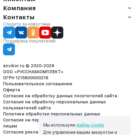
Компания
Доставка
Оплата
Контакты
О компании
Сервис
Контакты
Отдел продаж:
Следите за новостями
Статус заказа
8 (800) 234-22-62
Партнёрам
Статьи
corp@anvikor.ru
Поддержка покупателей
Ежедневно, с 7:00-19:00 (МСК)
Отдел рекламации:
8 (953) 455-25-61
info@anvikor.ru
anvikor.ru © 2020-2026
ООО «РУССНАБКОМПЛЕКТ»
ОГРН 1215600000219
Пользовательское соглашение
Оферта
Согласие на обработку данных посетителей сайта
Согласие на обработку персональных данных
пользователей сайта
Политика обработки персональных данных
Согласие на передачу персональных данных третьим
Мы используем
файлы cookie
лицам
Согласие реклама
Для управления вашим аккаунтом и