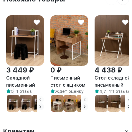
3 449 ₽
0 ₽
4 438 ₽
Складной
Письменный
Стол складной
письменный
стол с ящиком
письменный
5
1 отзыв
Ждёт оценку
4,7
111 отзыво
стол Кова
Адэр белый/
Симетo белый/
белый/
амаретто
амаретто
амаретто
Клиентам