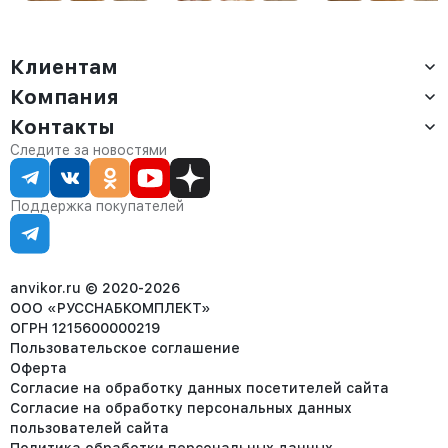
амаретто
Клиентам
Компания
Доставка
Оплата
Контакты
О компании
Сервис
Контакты
Отдел продаж:
Следите за новостями
Статус заказа
8 (800) 234-22-62
Партнёрам
Статьи
corp@anvikor.ru
Поддержка покупателей
Ежедневно, с 7:00-19:00 (МСК)
Отдел рекламации:
8 (953) 455-25-61
info@anvikor.ru
anvikor.ru © 2020-2026
ООО «РУССНАБКОМПЛЕКТ»
ОГРН 1215600000219
Пользовательское соглашение
Оферта
Согласие на обработку данных посетителей сайта
Согласие на обработку персональных данных
пользователей сайта
Политика обработки персональных данных