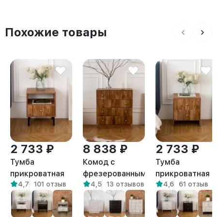
Похожие товары
2 733 ₽
8 838 ₽
2 733 ₽
Тумба
Комод с
Тумба
прикроватная
фрезерованными
прикроватная с
4,7
101 отзыв
4,5
13 отзывов
4,6
61 отзыв
на ножках лофт
фасадами с
ящиками в
Канси
выдвижными
спальню Токко
амаретто
ящиками Лиму
амаретто