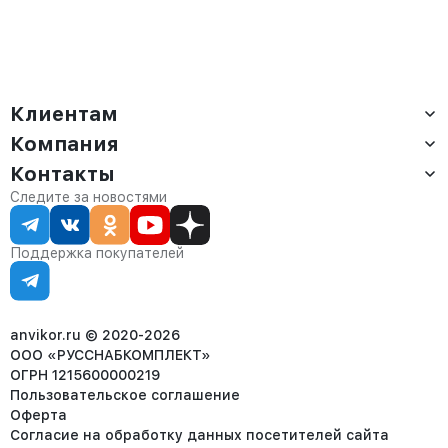
Клиентам
Компания
Доставка
Оплата
Контакты
О компании
Сервис
Контакты
Отдел продаж:
Следите за новостями
Статус заказа
8 (800) 234-22-62
Партнёрам
Статьи
corp@anvikor.ru
Поддержка покупателей
Ежедневно, с 7:00-19:00 (МСК)
Отдел рекламации:
8 (953) 455-25-61
info@anvikor.ru
anvikor.ru © 2020-2026
ООО «РУССНАБКОМПЛЕКТ»
ОГРН 1215600000219
Пользовательское соглашение
Оферта
Согласие на обработку данных посетителей сайта