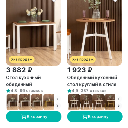
Хит продаж
Хит продаж
3 882 ₽
1 923 ₽
Стол кухонный
Обеденный кухонный
обеденный
стол круглый в стиле
4,8
96 отзывов
4,9
337 отзывов
письменный Лофт Атаго
Лофт Моро белый/
белый/амаретто
амаретто
В корзину
В корзину