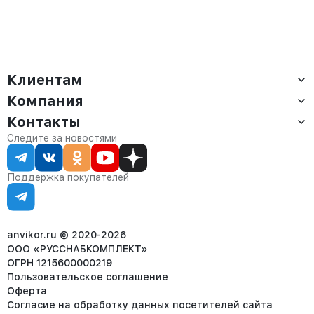
Клиентам
Компания
Доставка
Оплата
Контакты
О компании
Сервис
Контакты
Отдел продаж:
Следите за новостями
Статус заказа
8 (800) 234-22-62
Партнёрам
Статьи
corp@anvikor.ru
Поддержка покупателей
Ежедневно, с 7:00-19:00 (МСК)
Отдел рекламации:
8 (953) 455-25-61
info@anvikor.ru
anvikor.ru © 2020-2026
ООО «РУССНАБКОМПЛЕКТ»
ОГРН 1215600000219
Пользовательское соглашение
Оферта
Согласие на обработку данных посетителей сайта