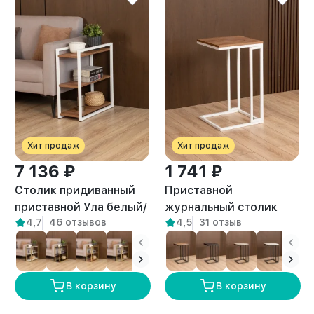
Хит продаж
Хит продаж
7 136 ₽
1 741 ₽
Столик придиванный
Приставной
приставной Ула белый/
журнальный столик
4,7
46 отзывов
4,5
31 отзыв
амаретто
Римо белый/амаретто
В корзину
В корзину