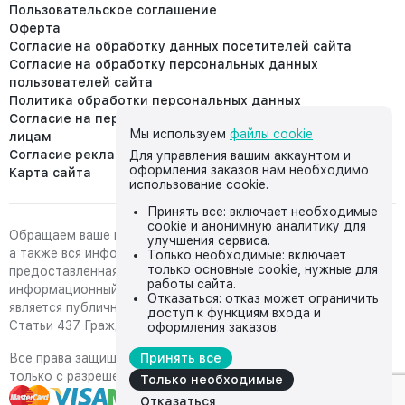
Пользовательское соглашение
Оферта
Согласие на обработку данных посетителей сайта
Согласие на обработку персональных данных
пользователей сайта
Политика обработки персональных данных
Согласие на передачу персональных данных третьим
Мы используем
файлы cookie
лицам
Согласие реклама
Для управления вашим аккаунтом и
оформления заказов нам необходимо
Карта сайта
использование cookie.
Принять все: включает необходимые
cookie и анонимную аналитику для
Обращаем ваше внимание на то, что данный интернет-сайт,
улучшения сервиса.
а также вся информация о товарах и ценах,
Только необходимые: включает
только основные cookie, нужные для
предоставленная на нём, носит исключительно
работы сайта.
информационный характер и ни при каких условиях не
Отказаться: отказ может ограничить
является публичной офертой, определяемой положениями
доступ к функциям входа и
Статьи 437 Гражданского кодекса Российской Федерации.
оформления заказов.
Все права защищены, любое копирование с сайта возможно
Принять все
только с разрешения владельца сайта
Только необходимые
Отказаться