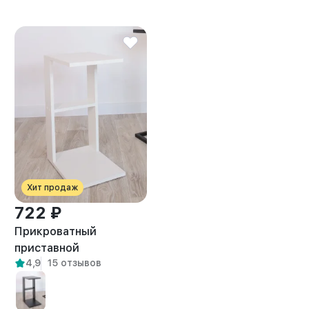
Хит продаж
722 ₽
Прикроватный
приставной
4,9
15 отзывов
журнальный столик
Вейна белый