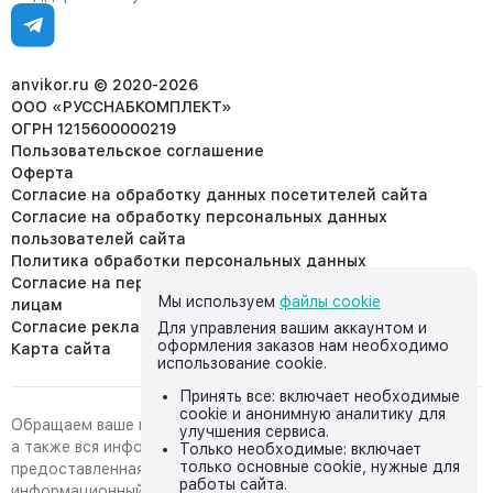
Ежедневно, с 7:00-19:00 (МСК)
Отдел рекламации:
8 (953) 455-25-61
info@anvikor.ru
anvikor.ru © 2020-2026
ООО «РУССНАБКОМПЛЕКТ»
ОГРН 1215600000219
Пользовательское соглашение
Оферта
Согласие на обработку данных посетителей сайта
Согласие на обработку персональных данных
пользователей сайта
Политика обработки персональных данных
Согласие на передачу персональных данных третьим
Мы используем
файлы cookie
лицам
Согласие реклама
Для управления вашим аккаунтом и
оформления заказов нам необходимо
Карта сайта
использование cookie.
Принять все: включает необходимые
cookie и анонимную аналитику для
Обращаем ваше внимание на то, что данный интернет-сайт,
улучшения сервиса.
а также вся информация о товарах и ценах,
Только необходимые: включает
только основные cookie, нужные для
предоставленная на нём, носит исключительно
работы сайта.
информационный характер и ни при каких условиях не