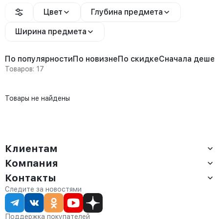
Цвет
Глубина предмета
Ширина предмета
По популярности
По новизне
По скидке
Сначала деше
Товаров: 17
Товары не найдены
Клиентам
Компания
Доставка
Оплата
Контакты
О компании
Сервис
Контакты
Отдел продаж:
Следите за новостями
Статус заказа
8 (800) 234-22-62
Партнёрам
Статьи
corp@anvikor.ru
Поддержка покупателей