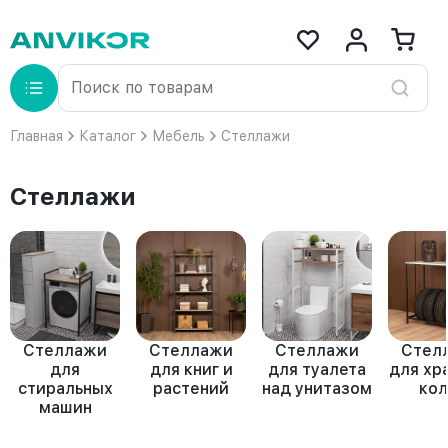
Главная
Каталог
Мебель
Стеллажи
Стеллажи
Стеллажи
Стеллажи
Стеллажи
Стел
для
для книг и
для туалета
для хр
стиральных
растений
над унитазом
кол
машин