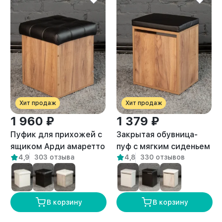
Хит продаж
Хит продаж
1 960 ₽
1 379 ₽
Пуфик для прихожей с
Закрытая обувница-
ящиком Арди амаретто
пуф с мягким сиденьем
4,9
303 отзыва
4,8
330 отзывов
для прихожей Вома
амаретто
В корзину
В корзину