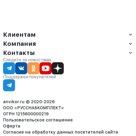
Клиентам
Компания
Доставка
Оплата
Контакты
О компании
Сервис
Контакты
Отдел продаж:
Следите за новостями
Статус заказа
8 (800) 234-22-62
Партнёрам
Статьи
corp@anvikor.ru
Поддержка покупателей
Ежедневно, с 7:00-19:00 (МСК)
Отдел рекламации:
8 (953) 455-25-61
info@anvikor.ru
anvikor.ru © 2020-2026
ООО «РУССНАБКОМПЛЕКТ»
ОГРН 1215600000219
Пользовательское соглашение
Оферта
Согласие на обработку данных посетителей сайта