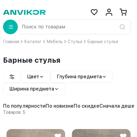
Главная
Каталог
Мебель
Стулья
Барные стулья
Барные стулья
Цвет
Глубина предмета
Ширина предмета
По популярности
По новизне
По скидке
Сначала деше
Товаров: 5