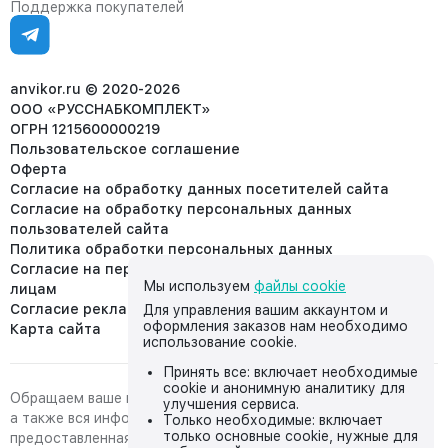
Поддержка покупателей
Ежедневно, с 7:00-19:00 (МСК)
Отдел рекламации:
8 (953) 455-25-61
info@anvikor.ru
anvikor.ru © 2020-2026
ООО «РУССНАБКОМПЛЕКТ»
ОГРН 1215600000219
Пользовательское соглашение
Оферта
Согласие на обработку данных посетителей сайта
Согласие на обработку персональных данных
пользователей сайта
Политика обработки персональных данных
Согласие на передачу персональных данных третьим
Мы используем
файлы cookie
лицам
Согласие реклама
Для управления вашим аккаунтом и
оформления заказов нам необходимо
Карта сайта
использование cookie.
Принять все: включает необходимые
cookie и анонимную аналитику для
Обращаем ваше внимание на то, что данный интернет-сайт,
улучшения сервиса.
а также вся информация о товарах и ценах,
Только необходимые: включает
только основные cookie, нужные для
предоставленная на нём, носит исключительно