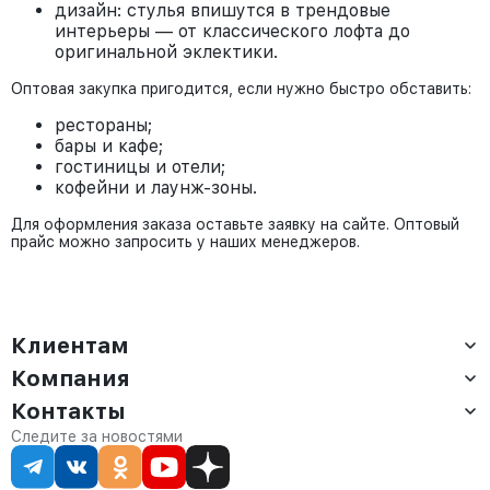
дизайн: стулья впишутся в трендовые
интерьеры — от классического лофта до
оригинальной эклектики.
Оптовая закупка пригодится, если нужно быстро обставить:
рестораны;
бары и кафе;
гостиницы и отели;
кофейни и лаунж-зоны.
Для оформления заказа оставьте заявку на сайте. Оптовый
прайс можно запросить у наших менеджеров.
Клиентам
Компания
Доставка
Оплата
Контакты
О компании
Сервис
Контакты
Отдел продаж:
Следите за новостями
Статус заказа
8 (800) 234-22-62
Партнёрам
Статьи
corp@anvikor.ru